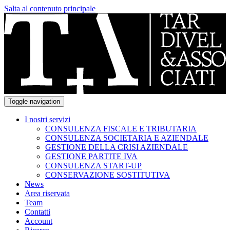
Salta al contenuto principale
Toggle navigation
I nostri servizi
CONSULENZA FISCALE E TRIBUTARIA
CONSULENZA SOCIETARIA E AZIENDALE
GESTIONE DELLA CRISI AZIENDALE
GESTIONE PARTITE IVA
CONSULENZA START-UP
CONSERVAZIONE SOSTITUTIVA
News
Area riservata
Team
Contatti
Account