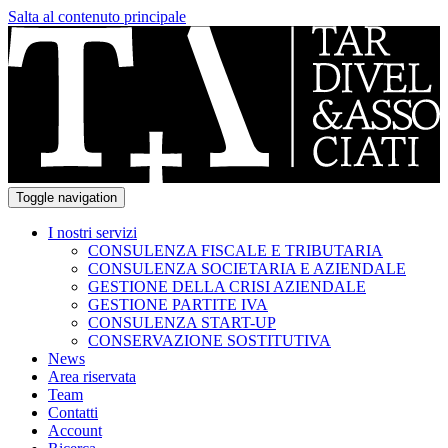
Salta al contenuto principale
Toggle navigation
I nostri servizi
CONSULENZA FISCALE E TRIBUTARIA
CONSULENZA SOCIETARIA E AZIENDALE
GESTIONE DELLA CRISI AZIENDALE
GESTIONE PARTITE IVA
CONSULENZA START-UP
CONSERVAZIONE SOSTITUTIVA
News
Area riservata
Team
Contatti
Account