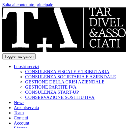
Salta al contenuto principale
Toggle navigation
I nostri servizi
CONSULENZA FISCALE E TRIBUTARIA
CONSULENZA SOCIETARIA E AZIENDALE
GESTIONE DELLA CRISI AZIENDALE
GESTIONE PARTITE IVA
CONSULENZA START-UP
CONSERVAZIONE SOSTITUTIVA
News
Area riservata
Team
Contatti
Account