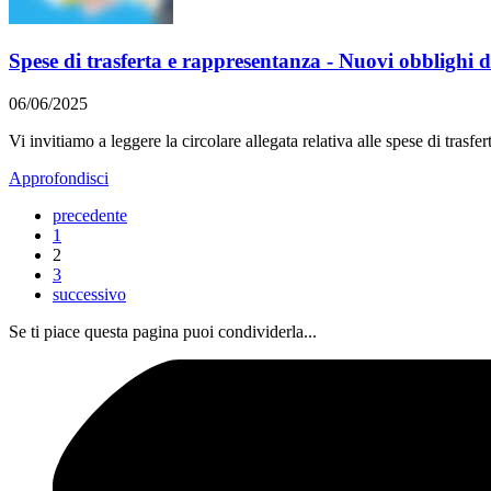
Spese di trasferta e rappresentanza - Nuovi obblighi di
06/06/2025
Vi invitiamo a leggere la circolare allegata relativa alle spese di trasfe
Approfondisci
precedente
1
2
3
successivo
Se ti piace questa pagina puoi condividerla...